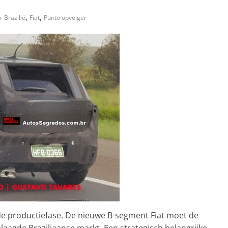
,
,
Brazilië
Fiat
Punto opvolger
de productiefase. De nieuwe B-segment Fiat moet de
aagde Braziliaanse markt. Een strategisch belangrijke