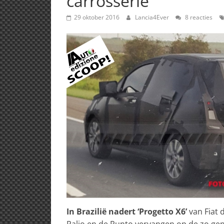
carrosserie
29 oktober 2016
Lancia4Ever
8 reacties
In Brazilië nadert ‘Progetto X6’
van Fiat 
Palio en de Punto vervangen op de zo gepl