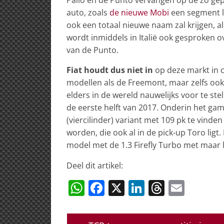
auto, zoals
de nieuwe Mobi
een segment la
ook een totaal nieuwe naam zal krijgen, al 
wordt inmiddels in Italië ook gesproken 
van de Punto.
Fiat houdt dus niet in
op deze markt in c
modellen als de Freemont, maar zelfs ook 
elders in de wereld nauwelijks voor te st
de eerste helft van 2017. Onderin het ga
(viercilinder) variant met 109 pk te vinden
worden, die ook al in de pick-up Toro ligt
model met de 1.3 Firefly Turbo met maar li
Deel dit artikel:
W
F
X
Li
T
E
h
a
n
h
m
at
c
k
re
ai