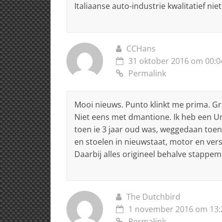
Italiaanse auto-industrie kwalitatief ni
CCHans
31 oktober 2016 om 00:0
Permalink
Mooi nieuws. Punto klinkt me prima. G
Niet eens met dmantione. Ik heb een U
toen ie 3 jaar oud was, weggedaan toen
en stoelen in nieuwstaat, motor en vers
Daarbij alles origineel behalve stappe
The Dutchbird
1 november 2016 om 13:
Permalink