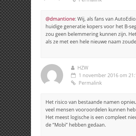
@dmantione
: Wij, als fans van AutoEdi
huidige generatie kopers voor het B-se
zou geen belemmering kunnen zijn. Hetz
als ze met een hele nieuwe naam zoud
HZW
1 november 2016 om 21:
Permalink
Het risico van bestaande namen opnieu
veel mensen vooroordelen kunnen hebb
Het meest logische is een compleet ni
de “Mobi” hebben gedaan.