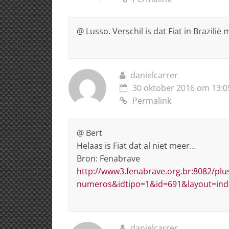
@ Lusso. Verschil is dat Fiat in Brazilië m
danielcarrer
30 oktober 2016 om 13:0
Permalink
@ Bert
Helaas is Fiat dat al niet meer…
Bron: Fenabrave
http://www3.fenabrave.org.br:8082/plu
numeros&idtipo=1&id=691&layout=ind
danielcarrer