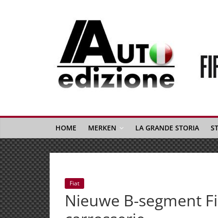
Spring
naar
inhoud
Auto
Edizione
La
Gazetta
HOME
MERKEN
LA GRANDE STORIA
S
dell'Automobile
Italiana
|
Italiaans
Fiat
autonieuws
Nieuwe B-segment Fia
&
lifestyle