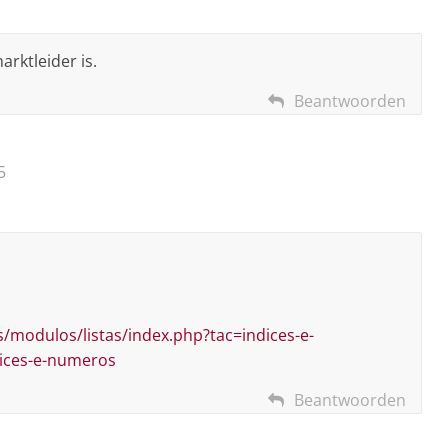
arktleider is.
Beantwoorden
5
s/modulos/listas/index.php?tac=indices-e-
ices-e-numeros
Beantwoorden