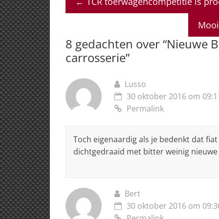
←
TCR toerwagencompetitie is pro
s
e
e
a
l
A
b
dI
d
Mooi
p
o
n
s
8 gedachten over “
Nieuwe B-
p
o
carrosserie
”
k
Lusso
30 oktober 2016 om 09:1
Permalink
Toch eigenaardig als je bedenkt dat fiat
dichtgedraaid met bitter weinig nieuwe
Bert
30 oktober 2016 om 09:3
Permalink