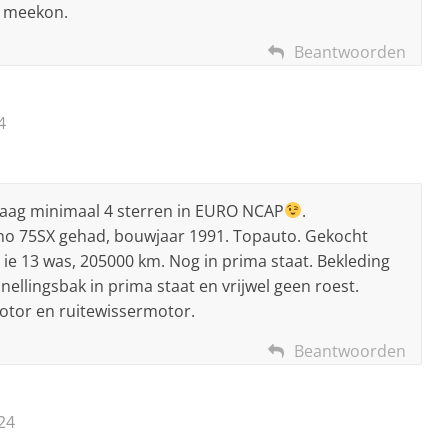
et meekon.
Beantwoorden
4
raag minimaal 4 sterren in EURO NCAP
.
no 75SX gehad, bouwjaar 1991. Topauto. Gekocht
 ie 13 was, 205000 km. Nog in prima staat. Bekleding
nellingsbak in prima staat en vrijwel geen roest.
motor en ruitewissermotor.
Beantwoorden
24