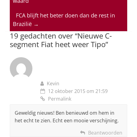
waard
A
b
dI
d
p
o
n
s
FCA blijft het beter doen dan de rest in
Brazilië
→
p
o
19 gedachten over “
Nieuwe C-
k
segment Fiat heet weer Tipo
”
Kevin
12 oktober 2015 om 21:59
Permalink
Geweldig nieuws! Ben benieuwd om hem in
het echt te zien. Echt een mooie verschijning.
Beantwoorden