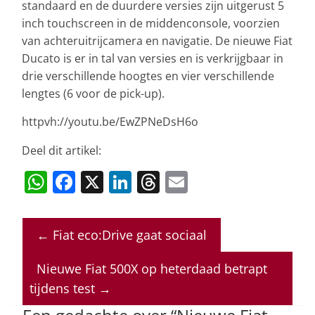
standaard en de duurdere versies zijn uitgerust 5
inch touchscreen in de middenconsole, voorzien
van achteruitrijcamera en navigatie. De nieuwe Fiat
Ducato is er in tal van versies en is verkrijgbaar in
drie verschillende hoogtes en vier verschillende
lengtes (6 voor de pick-up).
httpvh://youtu.be/EwZPNeDsH6o
Deel dit artikel:
W
F
X
Li
T
E
h
a
n
h
m
at
c
k
re
ai
←
Fiat eco:Drive gaat sociaal
s
e
e
a
l
A
b
dI
d
Nieuwe Fiat 500X op heterdaad betrapt
p
o
n
s
tijdens test
→