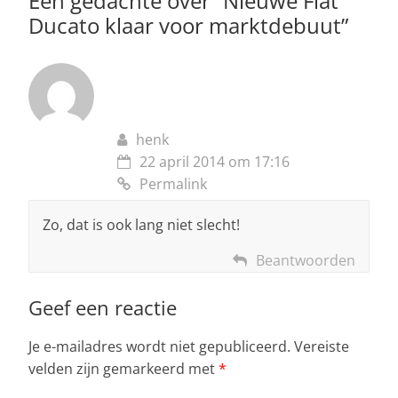
p
o
Een gedachte over “
Nieuwe Fiat
Ducato klaar voor marktdebuut
”
k
henk
22 april 2014 om 17:16
Permalink
Zo, dat is ook lang niet slecht!
Beantwoorden
Geef een reactie
Je e-mailadres wordt niet gepubliceerd.
Vereiste
velden zijn gemarkeerd met
*