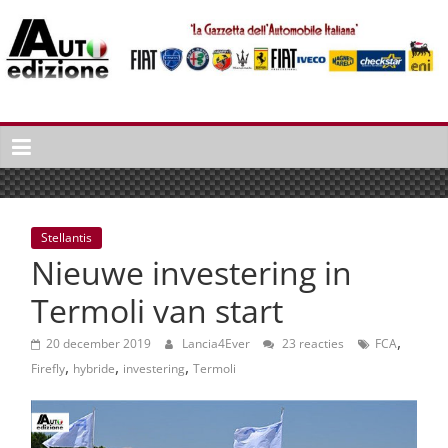
Spring
naar
inhoud
Auto
Edizione
La
Gazetta
dell'Automobile
Stellantis
Italiana
Nieuwe investering in
|
Italiaans
Termoli van start
autonieuws
,
&
20 december 2019
Lancia4Ever
23 reacties
FCA
,
,
,
lifestyle
Firefly
hybride
investering
Termoli