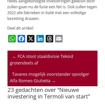
reeds aangekondigde investeringen gewoon door
zullen gaan nu de fusie een feit is. Ook zullen tegen
2022 alle fabrieken in Italië met een volledige
bezetting draaien.
Deel dit artikel:
W
F
X
Li
T
E
h
a
n
h
m
at
c
k
re
ai
←
FCA stoot staaldivisie Teksid
s
e
e
a
l
grotendeels af
A
b
dI
d
p
o
n
s
Tavares mogelijk voorstander opvolger
Alfa Romeo Giulietta
→
p
o
23 gedachten over “
Nieuwe
k
investering in Termoli van start
”