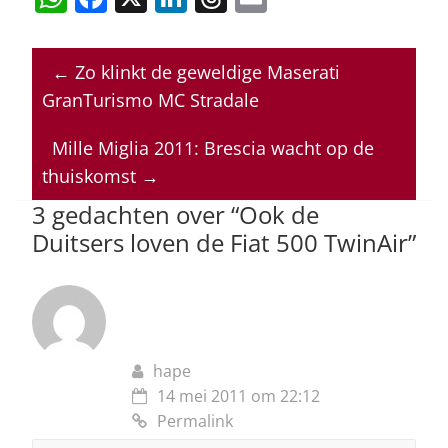
h
a
n
h
m
at
c
k
re
ai
←
Zo klinkt de geweldige Maserati
s
e
e
a
l
GranTurismo MC Stradale
A
b
dI
d
p
o
n
s
Mille Miglia 2011: Brescia wacht op de
thuiskomst
→
p
o
3 gedachten over “
Ook de
k
Duitsers loven de Fiat 500 TwinAir
”
hape
14 mei 2011 om 22:12
Permalink