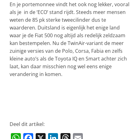
En je portemonnee vindt het ook nog lekker, vooral
als je in de ‘ECO’ stand rijdt. Steeds meer mensen
weten de 85 pk sterke tweecilinder dus te
waarderen. Duitsland is eigenlijk het enige land
waar je de Fiat 500 nog altijd als redelijk zeldzaam
kan bestempelen. Nu de TwinAir-variant de meer
zuinige versies van de Polo, Corsa, Fabia en zelfs
kleine auto’s als de Toyota IQ en Smart achter zich
laat, kan daar misschien nog wel eens enige
verandering in komen.
Deel dit artikel:
W
F
X
Li
T
E