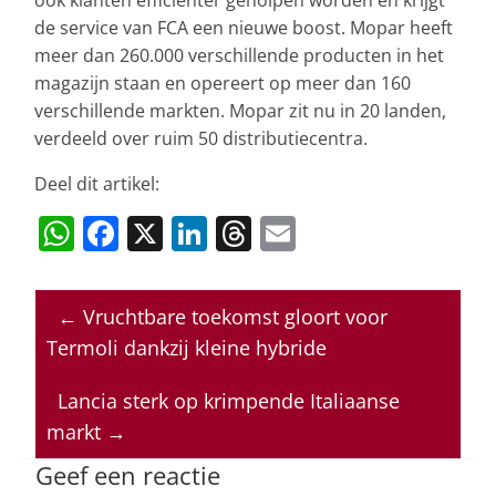
ook klanten efficiënter geholpen worden en krijgt
de service van FCA een nieuwe boost. Mopar heeft
meer dan 260.000 verschillende producten in het
magazijn staan en opereert op meer dan 160
verschillende markten. Mopar zit nu in 20 landen,
verdeeld over ruim 50 distributiecentra.
Deel dit artikel:
W
F
X
Li
T
E
h
a
n
h
m
at
c
k
re
ai
←
Vruchtbare toekomst gloort voor
s
e
e
a
l
Termoli dankzij kleine hybride
A
b
dI
d
p
o
n
s
Lancia sterk op krimpende Italiaanse
markt
→
p
o
k
Geef een reactie