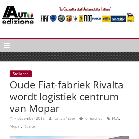
Spring
naar
inhoud
Auto
Edizione
La
Gazetta
dell'Automobile
Stellantis
Italiana
Oude Fiat-fabriek Rivalta
|
Italiaans
wordt logistiek centrum
autonieuws
van Mopar
&
lifestyle
,
7 december 2018
Lancia4Ever
0 reacties
FCA
,
Mopar
Rivalta