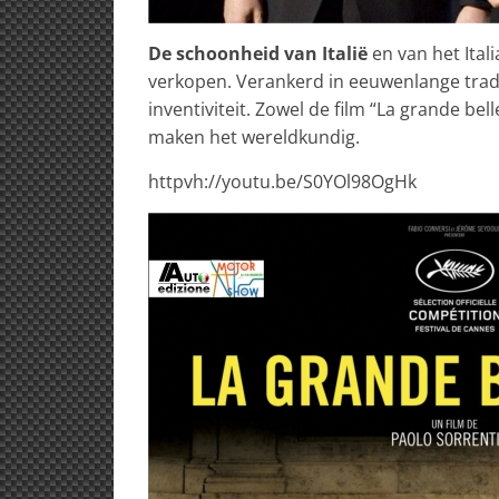
De schoonheid van Italië
en van het Ital
verkopen. Verankerd in eeuwenlange trad
inventiviteit. Zowel de film “La grande bel
maken het wereldkundig.
httpvh://youtu.be/S0YOl98OgHk