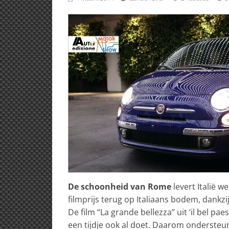
De schoonheid van Rome
levert Italië w
filmprijs terug op Italiaans bodem, dankz
De film “La grande bellezza” uit ‘il bel pa
een tijdje ook al doet. Daarom ondersteu