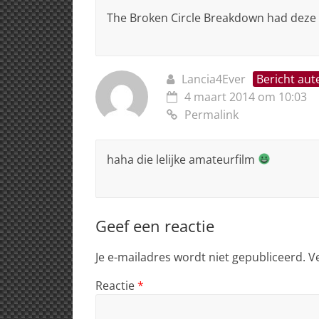
The Broken Circle Breakdown had dez
Lancia4Ever
Bericht aut
4 maart 2014 om 10:03
Permalink
haha die lelijke amateurfilm
Geef een reactie
Je e-mailadres wordt niet gepubliceerd.
V
Reactie
*