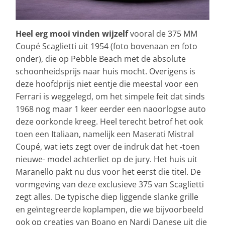
Heel erg mooi vinden wijzelf
vooral de 375 MM
Coupé Scaglietti uit 1954 (foto bovenaan en foto
onder), die op Pebble Beach met de absolute
schoonheidsprijs naar huis mocht. Overigens is
deze hoofdprijs niet eentje die meestal voor een
Ferrari is weggelegd, om het simpele feit dat sinds
1968 nog maar 1 keer eerder een naoorlogse auto
deze oorkonde kreeg. Heel terecht betrof het ook
toen een Italiaan, namelijk een Maserati Mistral
Coupé, wat iets zegt over de indruk dat het -toen
nieuwe- model achterliet op de jury. Het huis uit
Maranello pakt nu dus voor het eerst die titel. De
vormgeving van deze exclusieve 375 van Scaglietti
zegt alles. De typische diep liggende slanke grille
en geïntegreerde koplampen, die we bijvoorbeeld
ook op creaties van Boano en Nardi Danese uit die