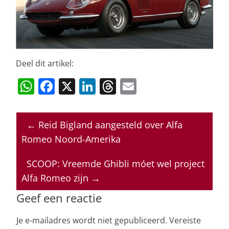
Deel dit artikel:
W
F
X
Li
T
E
h
a
n
h
m
at
c
k
re
ai
←
Reid Bigland aangesteld over Alfa
s
e
e
a
l
Romeo Noord-Amerika
A
b
dI
d
p
o
n
s
SCOOP: Vreemde Ghibli móet wel project
Alfa Romeo zijn
→
p
o
k
Geef een reactie
Je e-mailadres wordt niet gepubliceerd.
Vereiste