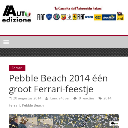
Spring
naar
inhoud
Auto
Edizione
La
Gazetta
dell'Automobile
Ferrari
Italiana
Pebble Beach 2014 één
|
Italiaans
groot Ferrari-feestje
autonieuws
,
&
20 augustus 2014
Lancia4Ever
0 reacties
2014
,
lifestyle
Ferrari
Pebble Beach