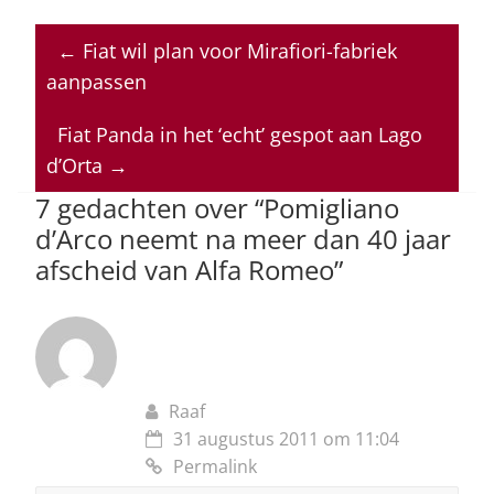
h
a
n
h
m
at
c
k
re
ai
←
Fiat wil plan voor Mirafiori-fabriek
s
e
e
a
l
aanpassen
A
b
dI
d
p
o
n
s
Fiat Panda in het ‘echt’ gespot aan Lago
d’Orta
→
p
o
7 gedachten over “
Pomigliano
k
d’Arco neemt na meer dan 40 jaar
afscheid van Alfa Romeo
”
Raaf
31 augustus 2011 om 11:04
Permalink