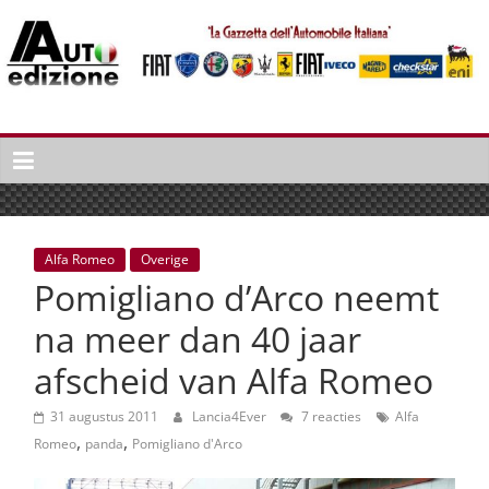
Spring
naar
inhoud
Auto
Edizione
La
Gazetta
dell'Automobile
Alfa Romeo
Overige
Italiana
Pomigliano d’Arco neemt
|
Italiaans
na meer dan 40 jaar
autonieuws
afscheid van Alfa Romeo
&
lifestyle
31 augustus 2011
Lancia4Ever
7 reacties
Alfa
,
,
Romeo
panda
Pomigliano d'Arco