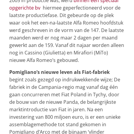
2005 in productie was, werd
binnen een speciaal
opgerichte bv
hiermee geperfectioneerd voor de
laatste productiefase. Dit gebeurde op de plek
waar ook het een-na-laatste Alfa Romeo hoofdstuk
werd geschreven in de vorm van de 147. De laatste
maanden werd er nog maar 2 dagen per maand
gewerkt aan de 159. Vanaf dit najaar worden alleen
nog in Cassino (Giulietta) en Mirafiori (MiTo)
nieuwe Alfa Romeo’s gebouwd.
Pomigliano’s nieuwe leven als Fiat-fabriek
begint zoals gezegd op indrukwekkende wijze; De
fabriek in de Campania-regio mag vanaf dag één
gaan concurreren met Fiat Poland in Tychy, door
de bouw van de nieuwe Panda, de belangrijkste
marktintroductie van Fiat in jaren. Na een
investering van 800 miljoen euro, is er een unieke
assemblagemethode tot stand gekomen in
Pomigliano d’Arco met de bijnaam ‘vlinder