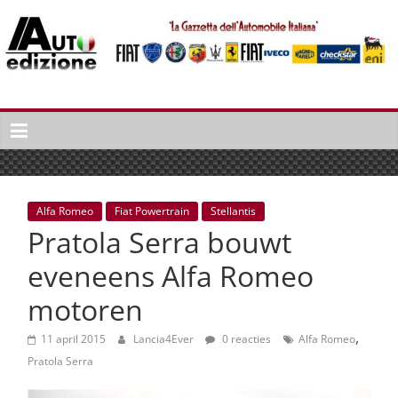
Spring
naar
inhoud
Auto
Edizione
La
Gazetta
dell'Automobile
Alfa Romeo
Fiat Powertrain
Stellantis
Italiana
Pratola Serra bouwt
|
Italiaans
eveneens Alfa Romeo
autonieuws
motoren
&
lifestyle
,
11 april 2015
Lancia4Ever
0 reacties
Alfa Romeo
Pratola Serra