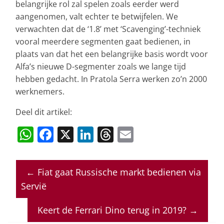
belangrijke rol zal spelen zoals eerder werd
aangenomen, valt echter te betwijfelen. We
verwachten dat de ‘1.8’ met ‘Scavenging’-techniek
vooral meerdere segmenten gaat bedienen, in
plaats van dat het een belangrijke basis wordt voor
Alfa’s nieuwe D-segmenter zoals we lange tijd
hebben gedacht. In Pratola Serra werken zo’n 2000
werknemers.
Deel dit artikel:
W
F
X
Li
T
E
h
a
n
h
m
at
c
k
re
ai
←
Fiat gaat Russische markt bedienen via
s
e
e
a
l
Servië
A
b
dI
d
p
o
n
s
Keert de Ferrari Dino terug in 2019?
→