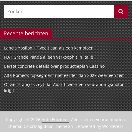
Recente berichten
Lancia Ypsilon HF voelt aan als een kampioen
FIAT Grande Panda al een verkoophit in Italië
Eerste concrete details over productieplan Cassino
Alfa Romeo’s topsegment niet eerder dan 2029 weer een feit
Olivier François zegt dat Abarth weer een vebrandingsmotor
krijgt
Copyright © 2026
Auto Edizione
. Alle rechten voorbehouden.
Thema:
ColorMag
door ThemeGrill. Powered by
WordPress
.