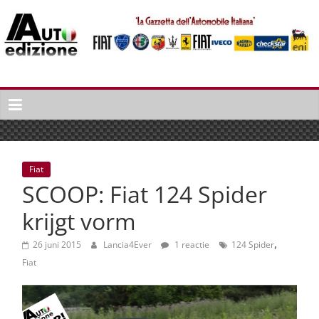
Spring
naar
inhoud
Auto
Edizione
La
Gazetta
dell'Automobile
Fiat
Italiana
SCOOP: Fiat 124 Spider
|
Italiaans
krijgt vorm
autonieuws
,
&
26 juni 2015
Lancia4Ever
1 reactie
124 Spider
lifestyle
Fiat