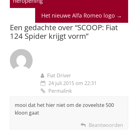
heropening
A
b
dI
d
p
o
n
s
Het nieuwe Alfa Romeo logo
→
p
o
Een gedachte over “
SCOOP: Fiat
124 Spider krijgt vorm
”
k
Fiat Driver
24 juli 2015 om 22:31
Permalink
mooi dat het hier niet om de zoveelste 500
kloon gaat
Beantwoorden