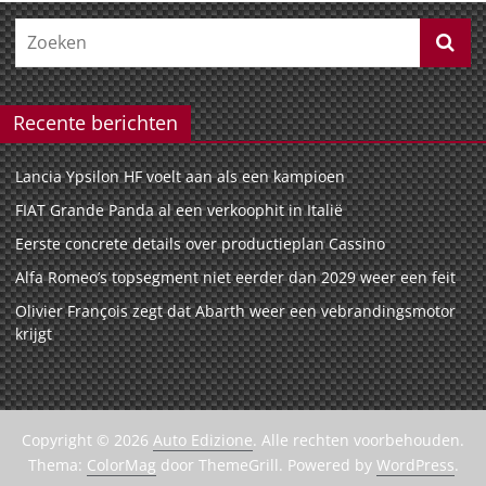
Recente berichten
Lancia Ypsilon HF voelt aan als een kampioen
FIAT Grande Panda al een verkoophit in Italië
Eerste concrete details over productieplan Cassino
Alfa Romeo’s topsegment niet eerder dan 2029 weer een feit
Olivier François zegt dat Abarth weer een vebrandingsmotor
krijgt
Copyright © 2026
Auto Edizione
. Alle rechten voorbehouden.
Thema:
ColorMag
door ThemeGrill. Powered by
WordPress
.