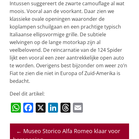
Intussen suggereert de zwarte camouflage al wat
moois. Vooral aan de voorkant. Daar zien we
klassieke ovale openingen waaronder de
koplampen schuilgaan en een prachtige typisch
Italiaanse ellipsvormige grille. De subtiele
welvingen op de lange motorkap zijn al
veelbelovend. De reïncarnatie van de 124 Spider
lijkt een vooral een zeer aantrekkelijke open auto
te worden. Overigens best bijzonder om weer zo’n
Fiat te zien die niet in Europa of Zuid-Amerika is
bedacht.
Deel dit artikel:
W
F
X
Li
T
E
h
a
n
h
m
at
c
k
re
ai
←
Museo Storico Alfa Romeo klaar voor
s
e
e
a
l