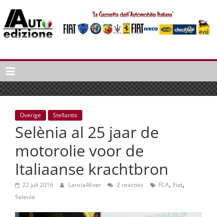
Spring
naar
inhoud
Auto
Edizione
La
Gazetta
dell'Automobile
Overige
Stellantis
Italiana
Selènia al 25 jaar de
|
Italiaans
motorolie voor de
autonieuws
Italiaanse krachtbron
&
lifestyle
,
,
22 juli 2016
Lancia4Ever
2 reacties
FCA
Fiat
Selenia