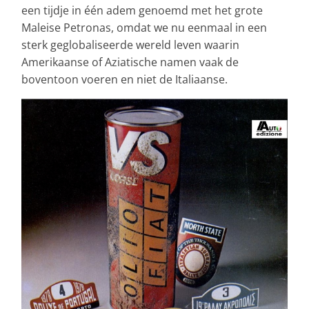
een tijdje in één adem genoemd met het grote
Maleise Petronas, omdat we nu eenmaal in een
sterk geglobaliseerde wereld leven waarin
Amerikaanse of Aziatische namen vaak de
boventoon voeren en niet de Italiaanse.