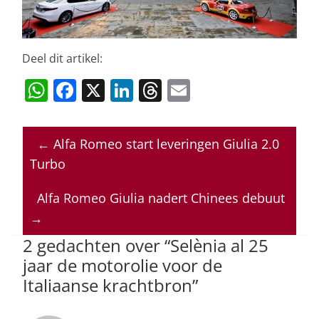
Deel dit artikel:
W
F
X
Li
T
E
h
a
n
h
m
at
c
k
re
ai
←
Alfa Romeo start leveringen Giulia 2.0
s
e
e
a
l
Turbo
A
b
dI
d
p
o
n
s
Alfa Romeo Giulia nadert Chinees debuut
→
p
o
2 gedachten over “
Selènia al 25
k
jaar de motorolie voor de
Italiaanse krachtbron
”