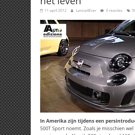
het leven
11 april 2012
Lancia4Ever
0 reacties
5
In Amerika zijn tijdens een persintrodu
500T Sport noemt. Zoals je misschien we