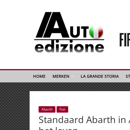
Spring
naar
inhoud
Auto
Edizione
La
Gazetta
HOME
MERKEN
LA GRANDE STORIA
S
dell'Automobile
Italiana
|
Italiaans
Abarth
Fiat
autonieuws
Standaard Abarth in 
&
lifestyle