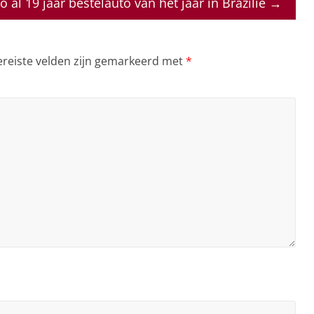
no al 19 jaar bestelauto van het jaar in Brazilië
→
ereiste velden zijn gemarkeerd met
*