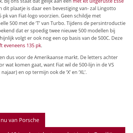
 Bij ons staat dat gelijk aan een
met kit uitgeruste Esse
it plaatje is daar een bevestiging van- zal Lingotto
 pk van Fiat-logo voorzien. Geen schildje met
elle 500 met de ‘T’ van Turbo. Tijdens de persintroductie
bekend dat er spoedig twee nieuwe 500 modellen bij
ijnlijk volgt er ook nog een op basis van de 500C. Deze
ft eveneens 135 pk
.
n dus voor de Amerikaanse markt. De letters achter
r wat komen gaat, want Fiat wil de 500-lijn in de VS
ajaar) en op termijn ook de ‘X’ en ‘XL’.
ò nu van Porsche