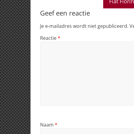
A
b
dI
d
Fiat Fiori
p
o
n
s
Geef een reactie
p
o
Je e-mailadres wordt niet gepubliceerd.
V
k
Reactie
*
Naam
*