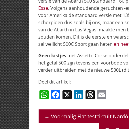
versie van de Abarth 500 standaard 160 pk.
Esse
. Volgens aanhoudende geruchten -en d
voor Amerika de standaard versie met 135
schorpioen dus zoals bij ons, maar een sn
van de Abarth in Las Vegas, maakte men 
zouden komen. Dit is de eerste en waarsch
zal wellicht 500C Sport gaan heten
en hee
Geen kistjes
met Assetto Corse onderdele
het getal 500 zijn tevens een voorbode voo
verder uitbreiden met de nieuwe 500L (dit n
Deel dit artikel:
W
F
X
Li
T
E
h
a
n
h
m
at
c
k
re
ai
←
Voormalig Fiat testcircuit Nard
s
e
e
a
l