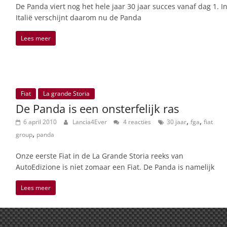
De Panda viert nog het hele jaar 30 jaar succes vanaf dag 1. I
Italië verschijnt daarom nu de Panda
Lees meer
Fiat
La grande Storia
De Panda is een onsterfelijk ras
,
,
6 april 2010
Lancia4Ever
4 reacties
30 jaar
fga
fiat
,
group
panda
Onze eerste Fiat in de La Grande Storia reeks van
AutoEdizione is niet zomaar een Fiat. De Panda is namelijk
Lees meer