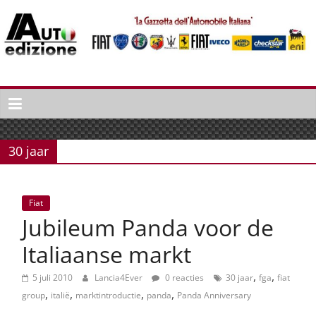
Spring
naar
inhoud
Auto
Edizione
La
Gazetta
30 jaar
dell'Automobile
Italiana
|
Fiat
Italiaans
Jubileum Panda voor de
autonieuws
&
Italiaanse markt
lifestyle
,
,
5 juli 2010
Lancia4Ever
0 reacties
30 jaar
fga
fiat
,
,
,
,
group
italië
marktintroductie
panda
Panda Anniversary