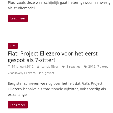
Plus -zoals deze waarschijnlijk gaat heten- gewoon aanwezig
als studiemodel
Lees meer
Fiat
Fiat: Project Ellezero voor het eerst
gespot als 7-zitter!
,
,
19 januari 2012
Lancia4Ever
3 reacties
2012
7 zitter
,
,
,
Crossover
Ellezero
Fiat
gespot
Eergister schreven we nog over het feit dat Fiat’s Project
‘Ellezero’ behalve als traditionele vijfzitter, ook spoedig als
extra lange
Lees meer