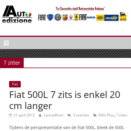
Spring
naar
inhoud
Auto
Edizione
La
Gazetta
7 zitter
dell'Automobile
Italiana
|
Fiat
Italiaans
Fiat 500L 7 zits is enkel 20
autonieuws
&
cm langer
lifestyle
,
21 april 2012
Lancia4Ever
5 reacties
500L Plus
7 zitter
Tijdens de perspresentatie van de Fiat 500L, bleek de 500L