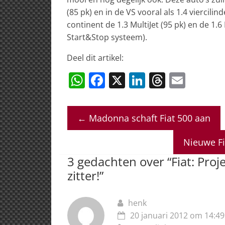
(85 pk) en in de VS vooral als 1.4 viercili
continent de 1.3 MultiJet (95 pk) en de 1.6
Start&Stop systeem).
Deel dit artikel:
W
F
X
Li
T
E
h
a
n
h
m
at
c
k
re
ai
←
Madonna schaft Fiat 500 aan
s
e
e
a
l
A
b
dI
d
Nieuwe Fi
p
o
n
s
3 gedachten over “
Fiat: Proj
p
o
zitter!
”
k
henk
20 januari 2012 om 14:49