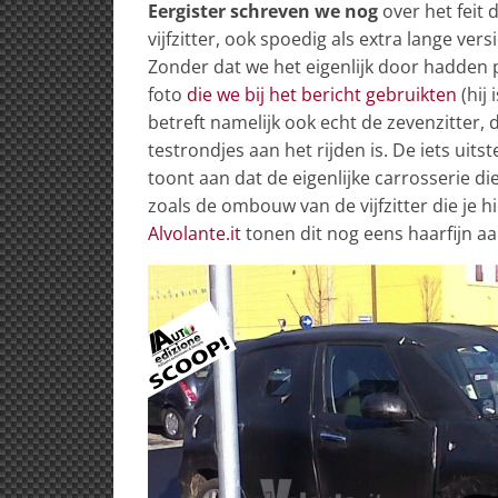
Eergister schreven we nog
over het feit d
vijfzitter, ook spoedig als extra lange ver
Zonder dat we het eigenlijk door hadden 
foto
die we bij het bericht gebruikten
(hij 
betreft namelijk ook echt de zevenzitter, 
testrondjes aan het rijden is. De iets uits
toont aan dat de eigenlijke carrosserie di
zoals de ombouw van de vijfzitter die je h
Alvolante.it
tonen dit nog eens haarfijn aa