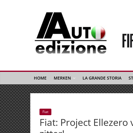
Spring
naar
inhoud
Auto
Edizione
La
Gazetta
HOME
MERKEN
LA GRANDE STORIA
S
dell'Automobile
Italiana
|
Italiaans
Fiat
autonieuws
Fiat: Project Ellezero
&
lifestyle