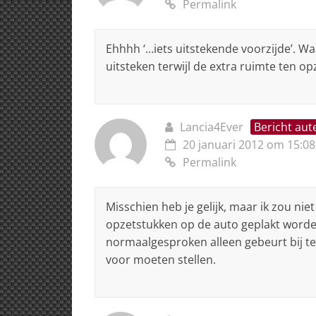
Permalink
Ehhhh ‘…iets uitstekende voorzijde’. W
uitsteken terwijl de extra ruimte ten op
Lancia4Ever
Bericht aut
20 januari 2012 om 15:08
Permalink
Misschien heb je gelijk, maar ik zou ni
opzetstukken op de auto geplakt worden
normaalgesproken alleen gebeurt bij t
voor moeten stellen.