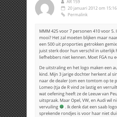
AR 159
20 januari 2012 om 15:16
Permalink
MMM 425 voor 7 personen 410 voor 5. Iet
mooi? Het zal moeten blijken maar naar
een 500 uit proporties getrokken gemixt
juist sterk door hun verschil in uiterlij
liefhebbers niet kennen. Moet FGA nu 
De uitstraling en het logo maken een au
kind. Mijn 3 jarige dochter herkent al s
naar de dealer (om een tomtom op te pi
Lomeo (tja de R vind ze lastig en verruil
wat oefening heeft ze de Leeuw van Peu
uitspraak. Maar Opel, VW, en Audi wil n
vervuiling
. Ik denk dat een saab logo
sprekende rondjes is voor haar niet dui