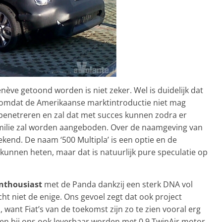
enève getoond worden is niet zeker. Wel is duidelijk dat
 omdat de Amerikaanse marktintroductie niet mag
t penetreren en zal dat met succes kunnen zodra er
amilie zal worden aangeboden. Over de naamgeving van
kend. De naam ‘500 Multipla’ is een optie en de
 kunnen heten, maar dat is natuurlijk pure speculatie op
enthousiast
met de Panda dankzij een sterk DNA vol
ht niet de enige. Ons gevoel zegt dat ook project
n, want Fiat’s van de toekomst zijn zo te zien vooral erg
len bij ons ook leverbaar worden met 0.9 TwinAir motor