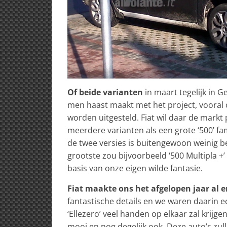
Of beide varianten
in maart tegelijk in G
men haast maakt met het project, vooral
worden uitgesteld. Fiat wil daar de mark
meerdere varianten als een grote ‘500’ f
de twee versies is buitengewoon weinig be
grootste zou bijvoorbeeld ‘500 Multipla +’
basis van onze eigen wilde fantasie.
Fiat maakte ons het afgelopen jaar al 
fantastische details en we waren daarin ec
‘Ellezero’ veel handen op elkaar zal krijge
mooi en nog degelijk ook. Deze auto’s zul