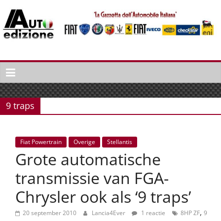
Spring
naar
inhoud
Auto
Edizione
La
Gazetta
9 traps
dell'Automobile
Italiana
|
Fiat Powertrain
Overige
Stellantis
Italiaans
Grote automatische
autonieuws
&
transmissie van FGA-
lifestyle
Chrysler ook als ‘9 traps’
,
20 september 2010
Lancia4Ever
1 reactie
8HP ZF
9