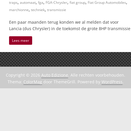
,
,
,
,
,
,
traps
automaat
fga
FGA-Chrysler
fiat group
Fiat Group Automobiles
,
,
marchionne
techniek
transmissie
Een paar maanden terug konden we al melden dat voor
Lancia (dus Chrysler) in de toekomst de grote 8HP transmissie
Lees meer
Copyright © 2026
Auto Edizione
. Alle rechten voorbehouden.
Thema:
ColorMag
door ThemeGrill. Powered by
WordPress
.