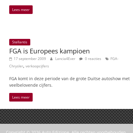
Lees meer
Stellantis
FGA is Europees kampioen
17 september 2009
Lancia4Ever
0 reacties
FGA-
,
Chrysler
verkoopcijfers
FGA komt in deze periode van de grote Duitse autoshow met
veelbelovende cijfers.
Lees meer
Copyright © 2026
Auto Edizione
. Alle rechten voorbehouden.