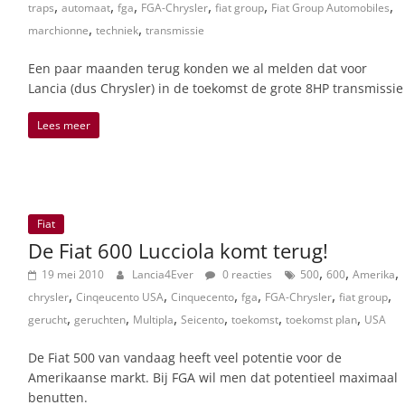
,
,
,
,
,
,
traps
automaat
fga
FGA-Chrysler
fiat group
Fiat Group Automobiles
,
,
marchionne
techniek
transmissie
Een paar maanden terug konden we al melden dat voor
Lancia (dus Chrysler) in de toekomst de grote 8HP transmissie
Lees meer
Fiat
De Fiat 600 Lucciola komt terug!
,
,
,
19 mei 2010
Lancia4Ever
0 reacties
500
600
Amerika
,
,
,
,
,
,
chrysler
Cinqeucento USA
Cinquecento
fga
FGA-Chrysler
fiat group
,
,
,
,
,
,
gerucht
geruchten
Multipla
Seicento
toekomst
toekomst plan
USA
De Fiat 500 van vandaag heeft veel potentie voor de
Amerikaanse markt. Bij FGA wil men dat potentieel maximaal
benutten.