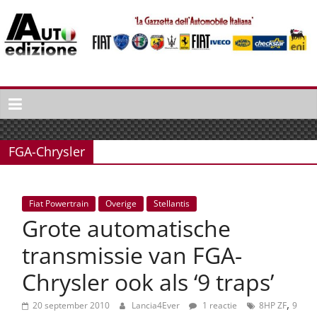
Spring
naar
inhoud
Auto
Edizione
La
Gazetta
FGA-Chrysler
dell'Automobile
Italiana
|
Fiat Powertrain
Overige
Stellantis
Italiaans
Grote automatische
autonieuws
&
transmissie van FGA-
lifestyle
Chrysler ook als ‘9 traps’
,
20 september 2010
Lancia4Ever
1 reactie
8HP ZF
9