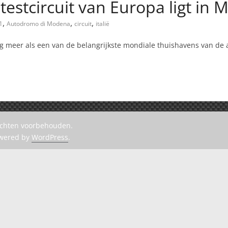
estcircuit van Europa ligt in
,
,
,
1
Autodromo di Modena
circuit
italië
meer als een van de belangrijkste mondiale thuishavens van de a
rechten voorbehouden.
owered by
WordPress
.