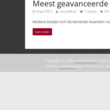
Meest geavanceerde t
6 april 2011
Lancia4Ever
1 reactie
201
Modena bewijst zich de komende maanden nog 
Lees meer
Copyright © 2026
Auto Edizione
. Alle 
Thema:
ColorMag
door ThemeGrill. P