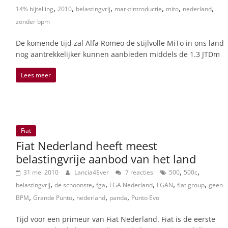
,
,
,
,
,
,
14% bijtelling
2010
belastingvrij
marktintroductie
mito
nederland
zonder bpm
De komende tijd zal Alfa Romeo de stijlvolle MiTo in ons land
nog aantrekkelijker kunnen aanbieden middels de 1.3 JTDm
Lees meer
Fiat
Fiat Nederland heeft meest
belastingvrije aanbod van het land
,
,
31 mei 2010
Lancia4Ever
7 reacties
500
500c
,
,
,
,
,
,
belastingvrij
de schoonste
fga
FGA Nederland
FGAN
fiat group
geen
,
,
,
,
BPM
Grande Punto
nederland
panda
Punto Evo
Tijd voor een primeur van Fiat Nederland. Fiat is de eerste