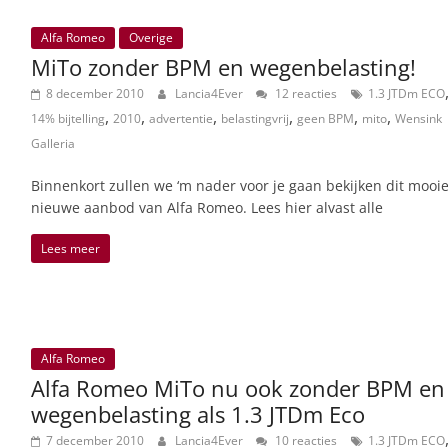
Alfa Romeo
Overige
MiTo zonder BPM en wegenbelasting!
8 december 2010
Lancia4Ever
12 reacties
1.3 JTDm ECO
,
,
,
,
,
,
14% bijtelling
2010
advertentie
belastingvrij
geen BPM
mito
Wensink
Galleria
Binnenkort zullen we ‘m nader voor je gaan bekijken dit mooi
nieuwe aanbod van Alfa Romeo. Lees hier alvast alle
Lees meer
Alfa Romeo
Alfa Romeo MiTo nu ook zonder BPM en
wegenbelasting als 1.3 JTDm Eco
7 december 2010
Lancia4Ever
10 reacties
1.3 JTDm ECO