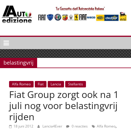
Spring
naar
inhoud
Auto
Edizione
La
Gazetta
belastingvrij
dell'Automobile
Italiana
|
Alfa Romeo
Fiat
Lancia
Stellantis
Italiaans
Fiat Group zorgt ook na 1
autonieuws
&
juli nog voor belastingvrij
lifestyle
rijden
,
18 juni 2012
Lancia4Ever
0 reacties
Alfa Romeo