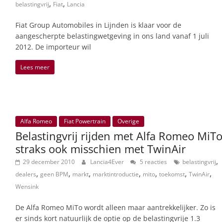
,
,
belastingvrij
Fiat
Lancia
Fiat Group Automobiles in Lijnden is klaar voor de
aangescherpte belastingwetgeving in ons land vanaf 1 juli
2012. De importeur wil
Lees meer
Alfa Romeo
Fiat Powertrain
Overige
Belastingvrij rijden met Alfa Romeo MiT
straks ook misschien met TwinAir
,
29 december 2010
Lancia4Ever
5 reacties
belastingvrij
,
,
,
,
,
,
,
dealers
geen BPM
markt
marktintroductie
mito
toekomst
TwinAir
Wensink
De Alfa Romeo MiTo wordt alleen maar aantrekkelijker. Zo is
er sinds kort natuurlijk de optie op de belastingvrije 1.3