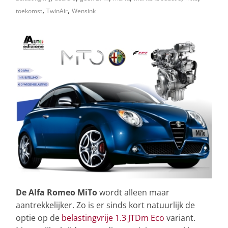
,
,
toekomst
TwinAir
Wensink
De Alfa Romeo MiTo
wordt alleen maar
aantrekkelijker. Zo is er sinds kort natuurlijk de
optie op de
belastingvrije 1.3 JTDm Eco
variant.