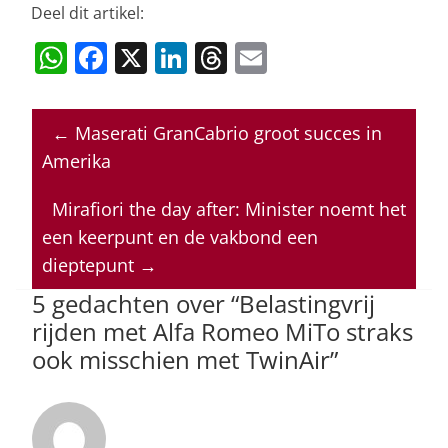
Deel dit artikel:
W
F
X
Li
T
E
h
a
n
h
m
at
c
k
re
ai
←
Maserati GranCabrio groot succes in
s
e
e
a
l
Amerika
A
b
dI
d
p
o
n
s
Mirafiori the day after: Minister noemt het
een keerpunt en de vakbond een
p
o
dieptepunt
→
k
5 gedachten over “
Belastingvrij
rijden met Alfa Romeo MiTo straks
ook misschien met TwinAir
”