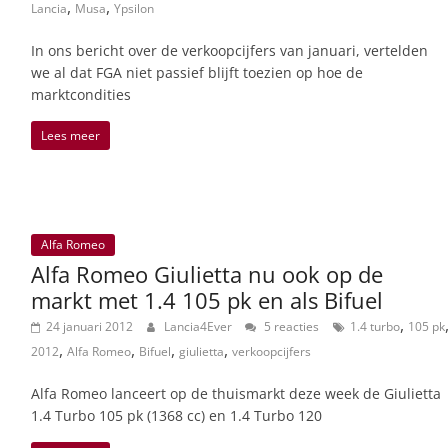
,
,
Lancia
Musa
Ypsilon
In ons bericht over de verkoopcijfers van januari, vertelden
we al dat FGA niet passief blijft toezien op hoe de
marktcondities
Lees meer
Alfa Romeo
Alfa Romeo Giulietta nu ook op de
markt met 1.4 105 pk en als Bifuel
,
24 januari 2012
Lancia4Ever
5 reacties
1.4 turbo
105 pk
,
,
,
,
2012
Alfa Romeo
Bifuel
giulietta
verkoopcijfers
Alfa Romeo lanceert op de thuismarkt deze week de Giulietta
1.4 Turbo 105 pk (1368 cc) en 1.4 Turbo 120