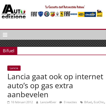
Spring
naar
inhoud
Auto
Edizione
La
Gazetta
Bifuel
dell'Automobile
Italiana
|
Lancia
Italiaans
Lancia gaat ook op internet
autonieuws
&
auto’s op gas extra
lifestyle
aanbevelen
,
,
16 februari 2012
Lancia4Ever
0 reacties
Bifuel
EcoChic