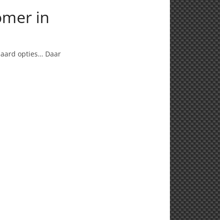
omer in
daard opties… Daar