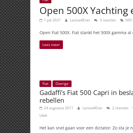
Open 500X Yachting e
1 juli 2021
Lancia4Ever
3 reacties
500 
Open Fiat 500X. Fiat slankt het 500X gamma a
Lees meer
Fiat
Overige
Gadaffi’s Fiat 500 Capri in be
rebellen
24 augustus 2011
Lancia4Ever
2 reacties
Libië
Het kan snel gaan voor een dictator; Zo sta je n