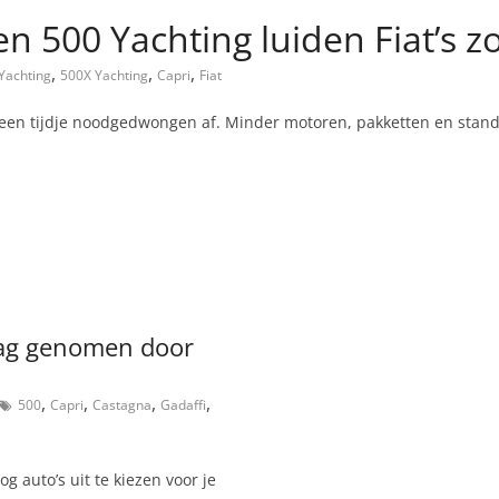
n 500 Yachting luiden Fiat’s z
,
,
,
Yachting
500X Yachting
Capri
Fiat
l een tijdje noodgedwongen af. Minder motoren, pakketten en stan
slag genomen door
,
,
,
,
500
Capri
Castagna
Gadaffi
og auto’s uit te kiezen voor je