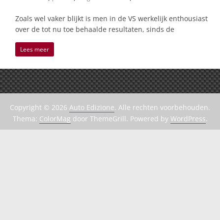
Zoals wel vaker blijkt is men in de VS werkelijk enthousiast
over de tot nu toe behaalde resultaten, sinds de
Lees meer
Copyright © 2026
Auto Edizione
. Alle rechten voorbehouden.
Thema:
ColorMag
door ThemeGrill. Powered by
WordPress
.