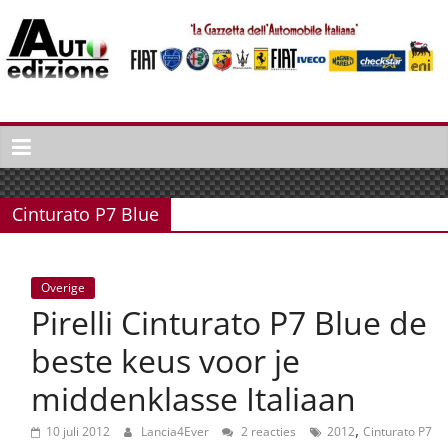
Spring
naar
inhoud
Auto
Edizione
La
Gazetta
Cinturato P7 Blue
dell'Automobile
Italiana
|
Overige
Italiaans
Pirelli Cinturato P7 Blue de
autonieuws
&
beste keus voor je
lifestyle
middenklasse Italiaan
,
10 juli 2012
Lancia4Ever
2 reacties
2012
Cinturato P7