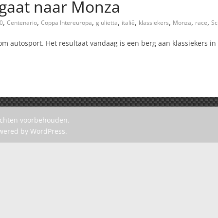
 gaat naar Monza
,
,
,
,
,
,
,
,
0
Centenario
Coppa Intereuropa
giulietta
italië
klassiekers
Monza
race
Sc
at om autosport. Het resultaat vandaag is een berg aan klassiekers in
rechten voorbehouden.
owered by
WordPress
.