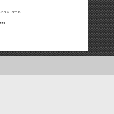
uderia Portello
 een