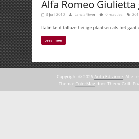
Alfa Romeo Giulietta
3 juni 2010
Lancia4Ever
0 reacties
201
Italië kent talloze heilige plaatsen als het ga
Lees meer
Copyright © 2026
Auto Edizione
. Alle 
Thema:
ColorMag
door ThemeGrill. P