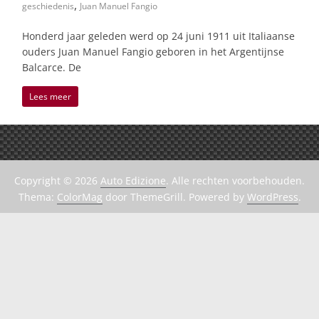
,
geschiedenis
Juan Manuel Fangio
Honderd jaar geleden werd op 24 juni 1911 uit Italiaanse
ouders Juan Manuel Fangio geboren in het Argentijnse
Balcarce. De
Lees meer
Copyright © 2026
Auto Edizione
. Alle rechten voorbehouden.
Thema:
ColorMag
door ThemeGrill. Powered by
WordPress
.