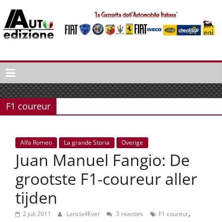
Spring
naar
inhoud
Auto
Edizione
La
Gazetta
F1 coureur
dell'Automobile
Italiana
|
Alfa Romeo
La grande Storia
Overige
Italiaans
Juan Manuel Fangio: De
autonieuws
&
grootste F1-coureur aller
lifestyle
tijden
,
2 juli 2011
Lancia4Ever
3 reacties
F1 coureur