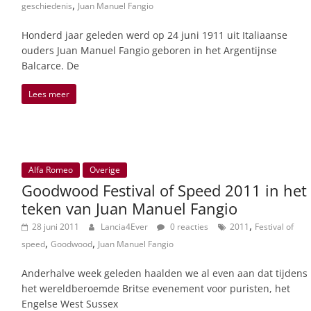
,
geschiedenis
Juan Manuel Fangio
Honderd jaar geleden werd op 24 juni 1911 uit Italiaanse
ouders Juan Manuel Fangio geboren in het Argentijnse
Balcarce. De
Lees meer
Alfa Romeo
Overige
Goodwood Festival of Speed 2011 in het
teken van Juan Manuel Fangio
,
28 juni 2011
Lancia4Ever
0 reacties
2011
Festival of
,
,
speed
Goodwood
Juan Manuel Fangio
Anderhalve week geleden haalden we al even aan dat tijdens
het wereldberoemde Britse evenement voor puristen, het
Engelse West Sussex