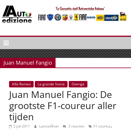
Spring
naar
inhoud
Auto
Edizione
La
Gazetta
Juan Manuel Fangio
dell'Automobile
Italiana
|
Alfa Romeo
La grande Storia
Overige
Italiaans
Juan Manuel Fangio: De
autonieuws
&
grootste F1-coureur aller
lifestyle
tijden
,
2 juli 2011
Lancia4Ever
3 reacties
F1 coureur