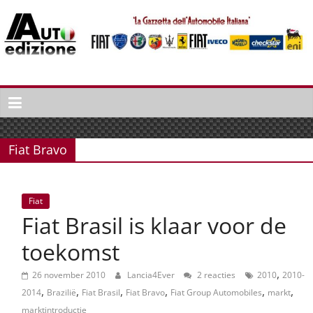
Spring
naar
inhoud
Auto
Edizione
La
Gazetta
Fiat Bravo
dell'Automobile
Italiana
|
Fiat
Italiaans
Fiat Brasil is klaar voor de
autonieuws
&
toekomst
lifestyle
,
26 november 2010
Lancia4Ever
2 reacties
2010
2010-
,
,
,
,
,
,
2014
Brazilië
Fiat Brasil
Fiat Bravo
Fiat Group Automobiles
markt
marktintroductie