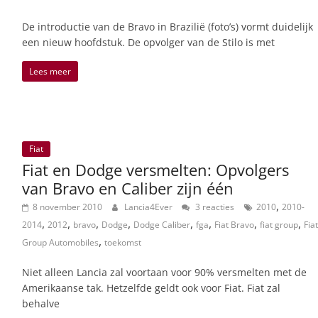
De introductie van de Bravo in Brazilië (foto’s) vormt duidelijk
een nieuw hoofdstuk. De opvolger van de Stilo is met
Lees meer
Fiat
Fiat en Dodge versmelten: Opvolgers
van Bravo en Caliber zijn één
,
8 november 2010
Lancia4Ever
3 reacties
2010
2010-
,
,
,
,
,
,
,
,
2014
2012
bravo
Dodge
Dodge Caliber
fga
Fiat Bravo
fiat group
Fiat
,
Group Automobiles
toekomst
Niet alleen Lancia zal voortaan voor 90% versmelten met de
Amerikaanse tak. Hetzelfde geldt ook voor Fiat. Fiat zal
behalve