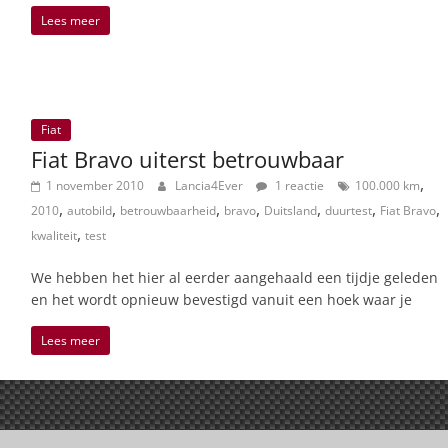
Lees meer
Fiat
Fiat Bravo uiterst betrouwbaar
,
1 november 2010
Lancia4Ever
1 reactie
100.000 km
,
,
,
,
,
,
,
2010
autobild
betrouwbaarheid
bravo
Duitsland
duurtest
Fiat Bravo
,
kwaliteit
test
We hebben het hier al eerder aangehaald een tijdje geleden
en het wordt opnieuw bevestigd vanuit een hoek waar je
Lees meer