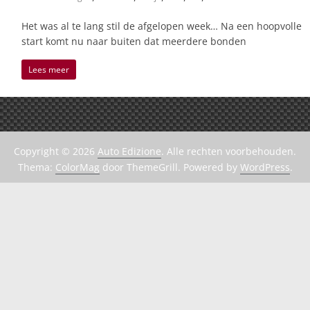
Het was al te lang stil de afgelopen week… Na een hoopvolle
start komt nu naar buiten dat meerdere bonden
Lees meer
Copyright © 2026
Auto Edizione
. Alle rechten voorbehouden.
Thema:
ColorMag
door ThemeGrill. Powered by
WordPress
.