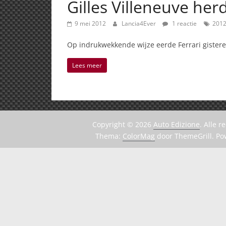
Gilles Villeneuve her
9 mei 2012
Lancia4Ever
1 reactie
201
Op indrukwekkende wijze eerde Ferrari gisteren
Lees meer
Copyright © 2026
Auto Edizione
. Alle 
Thema:
ColorMag
door ThemeGrill. P