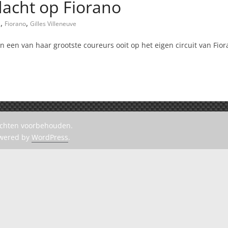
dacht op Fiorano
,
,
2
Fiorano
Gilles Villeneuve
 een van haar grootste coureurs ooit op het eigen circuit van Fio
rechten voorbehouden.
owered by
WordPress
.