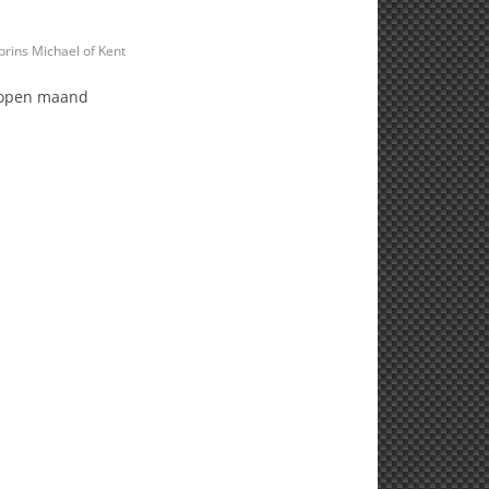
prins Michael of Kent
elopen maand