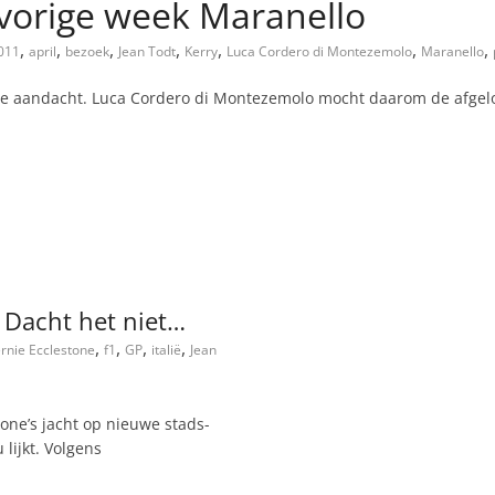
 vorige week Maranello
,
,
,
,
,
,
,
011
april
bezoek
Jean Todt
Kerry
Luca Cordero di Montezemolo
Maranello
nodige aandacht. Luca Cordero di Montezemolo mocht daarom de afg
? Dacht het niet…
,
,
,
,
rnie Ecclestone
f1
GP
italië
Jean
one’s jacht op nieuwe stads-
lijkt. Volgens