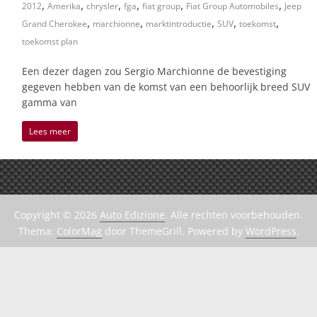
,
,
,
,
,
,
2012
Amerika
chrysler
fga
fiat group
Fiat Group Automobiles
Jeep
,
,
,
,
,
Grand Cherokee
marchionne
marktintroductie
SUV
toekomst
toekomst plan
Een dezer dagen zou Sergio Marchionne de bevestiging
gegeven hebben van de komst van een behoorlijk breed SUV
gamma van
Lees meer
Copyright © 2026
Auto Edizione
. Alle rechten voorbehouden.
Thema:
ColorMag
door ThemeGrill. Powered by
WordPress
.