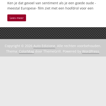
Ken je dat gevoel van sentiment als je een goede oude -
meestal Europese- film ziet met een hoofdrol voor een
Lees meer
Copyright © 2026
Auto Edizione
. Alle rechten voorbehouden.
Thema:
ColorMag
door ThemeGrill. Powered by
WordPress
.