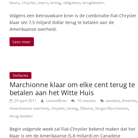
,
,
,
,
,
beurs
chrysler
koers
lening
obligaties
terugbetalen
Volgens een betrouwbare bron is de combinatie Fiat-Chrysler
klaar om 7,5 miljard dollar terug te betalen aan de
Amerikaanse overheid.
Lees meer
Stellantis
Marchionne klaar om elke cent terug te
betalen aan het Witte Huis
,
,
29 april 2011
Lancia4Ever
10 reacties
aandeel
Amerika
,
,
,
,
,
Amerikaanse overheid
chrysler
lening
Obama
Sergio Marchionne
terug betalen
Begin volgende week zal Fiat-Chrysler bekend maken dat het
klaar is om de Amerikaanse (5,8 miljard) en Canadese