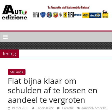
Spring
naar
inhoud
Auto
Edizione
La
Gazetta
lening
dell'Automobile
Italiana
|
Stellantis
Italiaans
Fiat bijna klaar om
autonieuws
&
schulden af te lossen en
lifestyle
aandeel te vergroten
,
,
19 mei 2011
Lancia4Ever
1 reactie
aandeel
Amerika