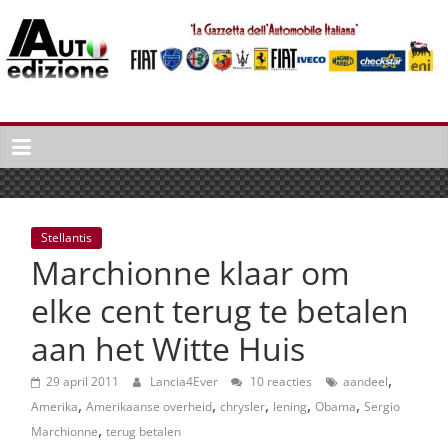
Spring
naar
inhoud
Auto
Edizione
La
Gazetta
dell'Automobile
Stellantis
Italiana
Marchionne klaar om
|
Italiaans
elke cent terug te betalen
autonieuws
aan het Witte Huis
&
lifestyle
,
29 april 2011
Lancia4Ever
10 reacties
aandeel
,
,
,
,
,
Amerika
Amerikaanse overheid
chrysler
lening
Obama
Sergio
,
Marchionne
terug betalen