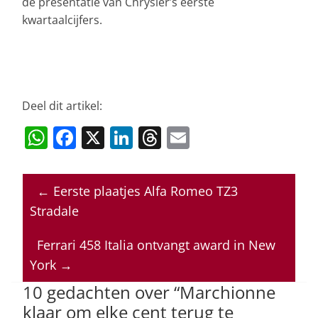
de presentatie van Chrysler’s eerste
kwartaalcijfers.
Deel dit artikel:
W
F
X
Li
T
E
h
a
n
h
m
at
c
k
re
ai
←
Eerste plaatjes Alfa Romeo TZ3
s
e
e
a
l
Stradale
A
b
dI
d
p
o
n
s
Ferrari 458 Italia ontvangt award in New
York
→
p
o
10 gedachten over “
Marchionne
k
klaar om elke cent terug te