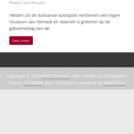
Museo Tazio Nuvolari
Helden uit de Italiaanse autosport verdienen een eigen
museum van formaat en daarom is gisteren op de
geboortedag van de
Lees meer
Copyright © 2026
Auto Edizione
. Alle rechten voorbehouden.
Thema:
ColorMag
door ThemeGrill. Powered by
WordPress
.