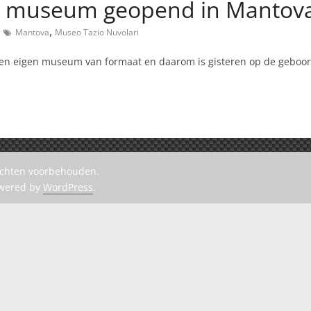
ri museum geopend in Mantov
,
Mantova
Museo Tazio Nuvolari
 een eigen museum van formaat en daarom is gisteren op de geboo
rechten voorbehouden.
owered by
WordPress
.