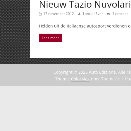
Nieuw Tazio Nuvola
17 november 2012
Lancia4Ever
4 reacties
Helden uit de Italiaanse autosport verdienen
Lees meer
Copyright © 2026
Auto Edizione
. Alle 
Thema:
ColorMag
door ThemeGrill. P