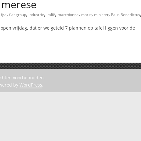
 Imerese
,
,
,
,
,
,
,
fga
fiat group
industrie
italië
marchionne
markt
minister
Paus Benedictus
elopen vrijdag, dat er welgeteld 7 plannen op tafel liggen voor de
rechten voorbehouden.
owered by
WordPress
.