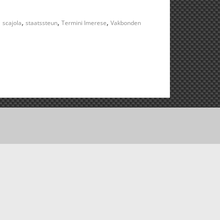
,
,
,
,
scajola
staatssteun
Termini Imerese
Vakbonden