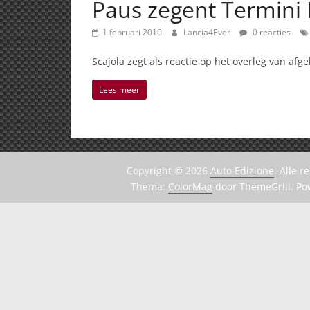
Paus zegent Termini
1 februari 2010
Lancia4Ever
0 reacties
Scajola zegt als reactie op het overleg van afg
Lees meer
Copyright © 2026
Auto Edizione
. Alle 
Thema:
ColorMag
door ThemeGrill. P