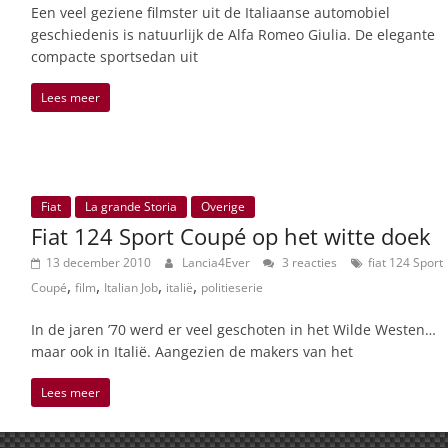
Een veel geziene filmster uit de Italiaanse automobiel
geschiedenis is natuurlijk de Alfa Romeo Giulia. De elegante
compacte sportsedan uit
Lees meer
Fiat
La grande Storia
Overige
Fiat 124 Sport Coupé op het witte doek
13 december 2010
Lancia4Ever
3 reacties
fiat 124 Sport
,
,
,
,
Coupé
film
Italian Job
italië
politieserie
In de jaren ’70 werd er veel geschoten in het Wilde Westen…
maar ook in Italië. Aangezien de makers van het
Lees meer