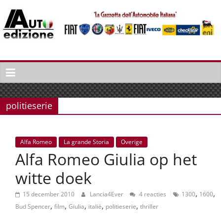
Spring
naar
inhoud
Auto
Edizione
La
Gazetta
politieserie
dell'Automobile
Italiana
|
Alfa Romeo
La grande Storia
Overige
Italiaans
Alfa Romeo Giulia op het
autonieuws
&
witte doek
lifestyle
,
,
15 december 2010
Lancia4Ever
4 reacties
1300
1600
,
,
,
,
,
Bud Spencer
film
Giulia
italië
politieserie
thriller