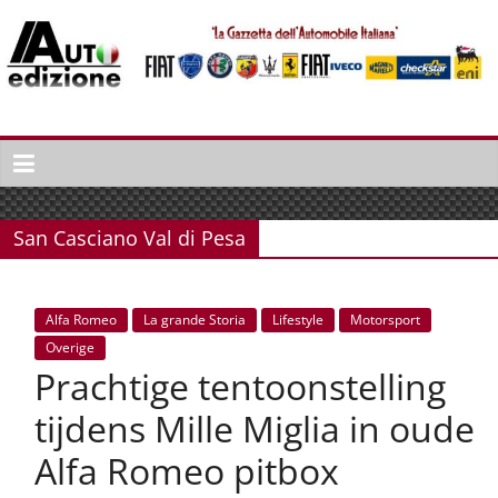
Spring
naar
inhoud
Auto
Edizione
La
Gazetta
San Casciano Val di Pesa
dell'Automobile
Italiana
|
Alfa Romeo
La grande Storia
Lifestyle
Motorsport
Italiaans
Overige
autonieuws
Prachtige tentoonstelling
&
lifestyle
tijdens Mille Miglia in oude
Alfa Romeo pitbox