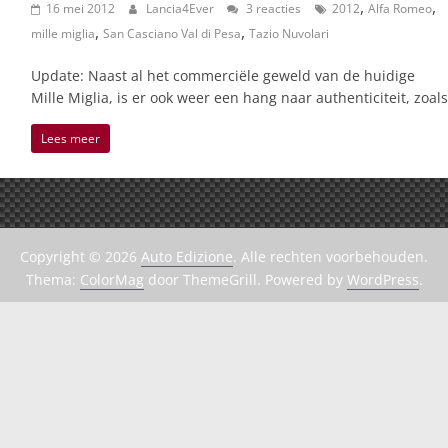
,
,
16 mei 2012
Lancia4Ever
3 reacties
2012
Alfa Romeo
,
,
mille miglia
San Casciano Val di Pesa
Tazio Nuvolari
Update: Naast al het commerciële geweld van de huidige
Mille Miglia, is er ook weer een hang naar authenticiteit, zoals
Lees meer
Copyright © 2026
Auto Edizione
. Alle rechten voorbehouden.
Thema:
ColorMag
door ThemeGrill. Powered by
WordPress
.