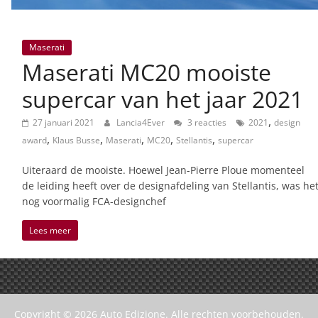
Maserati
Maserati MC20 mooiste
supercar van het jaar 2021
,
27 januari 2021
Lancia4Ever
3 reacties
2021
design
,
,
,
,
,
award
Klaus Busse
Maserati
MC20
Stellantis
supercar
Uiteraard de mooiste. Hoewel Jean-Pierre Ploue momenteel
de leiding heeft over de designafdeling van Stellantis, was he
nog voormalig FCA-designchef
Lees meer
Copyright © 2026
Auto Edizione
. Alle rechten voorbehouden.