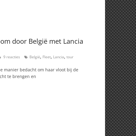
om door België met Lancia
,
,
,
9 reacties
België
Fleet
Lancia
tour
ele manier bedacht om haar vloot bij de
acht te brengen en