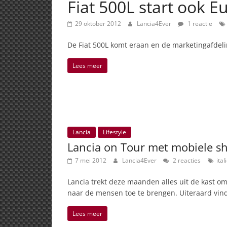
Fiat 500L start ook E
29 oktober 2012
Lancia4Ever
1 reactie
De Fiat 500L komt eraan en de marketingafdeli
Lees meer
Lancia
Lifestyle
Lancia on Tour met mobiele sh
7 mei 2012
Lancia4Ever
2 reacties
ital
Lancia trekt deze maanden alles uit de kast om 
naar de mensen toe te brengen. Uiteraard vin
Lees meer