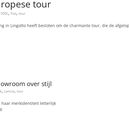
uropese tour
,
,
500L
Fiat
tour
ng in Lingotto heeft besloten om de charmante tour, die de afgel
owroom over stijl
,
,
ië
Lancia
tour
haar merkidentiteit letterlijk
dt