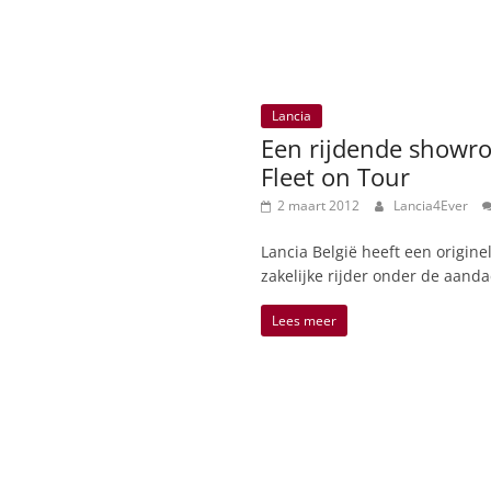
Lancia
Een rijdende showro
Fleet on Tour
2 maart 2012
Lancia4Ever
Lancia België heeft een origin
zakelijke rijder onder de aand
Lees meer