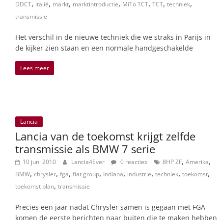
,
,
,
,
,
,
,
DDCT
italië
markt
marktintroductie
MiTo TCT
TCT
techniek
transmissie
Het verschil in de nieuwe techniek die we straks in Parijs in
de kijker zien staan en een normale handgeschakelde
Lees meer
Lancia
Lancia van de toekomst krijgt zelfde
transmissie als BMW 7 serie
,
,
10 juni 2010
Lancia4Ever
0 reacties
8HP ZF
Amerika
,
,
,
,
,
,
,
,
BMW
chrysler
fga
fiat group
Indiana
industrie
techniek
toekomst
,
toekomst plan
transmissie
Precies een jaar nadat Chrysler samen is gegaan met FGA
komen de eerste berichten naar buiten die te maken hebben