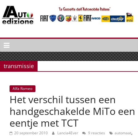
Spring
naar
inhoud
Auto
Edizione
La
Gazetta
transmissie
dell'Automobile
Italiana
|
Alfa Romeo
Italiaans
Het verschil tussen een
autonieuws
&
handgeschakelde MiTo een
lifestyle
eentje met TCT
,
20 september 2010
Lancia4Ever
9 reacties
automaat