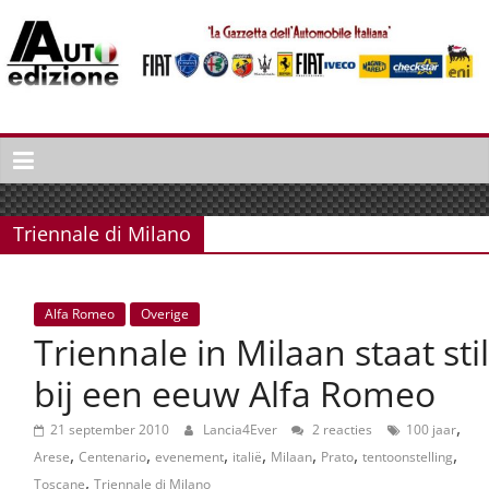
Spring
naar
inhoud
Auto
Edizione
La
Gazetta
Triennale di Milano
dell'Automobile
Italiana
|
Alfa Romeo
Overige
Italiaans
Triennale in Milaan staat stil
autonieuws
&
bij een eeuw Alfa Romeo
lifestyle
,
21 september 2010
Lancia4Ever
2 reacties
100 jaar
,
,
,
,
,
,
,
Arese
Centenario
evenement
italië
Milaan
Prato
tentoonstelling
,
Toscane
Triennale di Milano