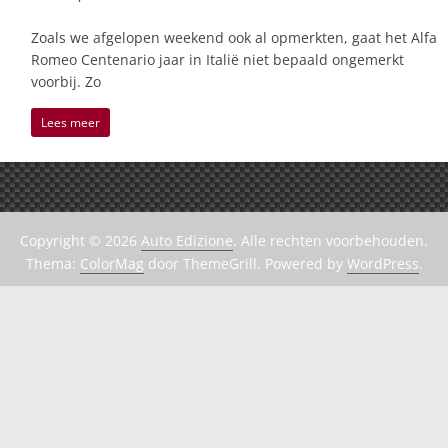
Zoals we afgelopen weekend ook al opmerkten, gaat het Alfa
Romeo Centenario jaar in Italië niet bepaald ongemerkt
voorbij. Zo
Lees meer
Copyright © 2026
Auto Edizione
. Alle rechten voorbehouden.
Thema:
ColorMag
door ThemeGrill. Powered by
WordPress
.