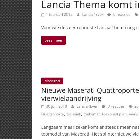
Lancia Thema komt in
1 februari 2012
Lancia4Ever
0 reacties
Voor wie de zeer robuuste Lancia Thema nog iet
Lees meer
Maserati
Nieuwe Maserati Quattroport
vierwielaandrijving
30 juni 2010
Lancia4Ever
0 reacties
20
,
,
,
,
Quattroporte
techniek
toekomst
toekomst plan
vierw
Langzaam maar zeker komt er steeds meer naa
topmodel van Maserati. Het splinternieuwe vla