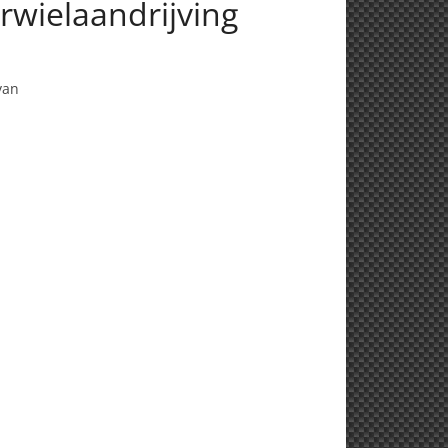
rwielaandrijving
van