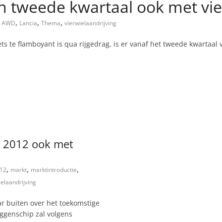
 tweede kwartaal ook met vie
,
,
,
AWD
Lancia
Thema
vierwielaandrijving
s te flamboyant is qua rijgedrag, is er vanaf het tweede kwartaal 
e 2012 ook met
,
,
,
12
markt
marktintroductie
ielaandrijving
r buiten over het toekomstige
ggenschip zal volgens