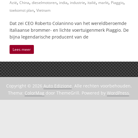
,
,
,
,
,
,
,
,
Azië
China
dieselmotoren
india
industrie
italië
markt
Piaggio
,
toekomst plan
Vietnam
Dat zei CEO Roberto Colaninno van het wereldberoemde
Italiaanse brommer- en lichte voertuigenmerk Piaggio. De
bijna legendarische producent van de
Lees meer
Copyright © 2026
Auto Edizione
. Alle rechten voorbehouden.
Thema:
ColorMag
door ThemeGrill. Powered by
WordPress
.