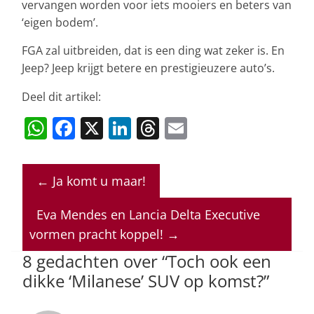
vervangen worden voor iets mooiers en beters van
‘eigen bodem’.
FGA zal uitbreiden, dat is een ding wat zeker is. En
Jeep? Jeep krijgt betere en prestigieuzere auto’s.
Deel dit artikel:
W
F
X
Li
T
E
h
a
n
h
m
at
c
k
re
ai
←
Ja komt u maar!
s
e
e
a
l
A
b
dI
d
Eva Mendes en Lancia Delta Executive
p
o
n
s
vormen pracht koppel!
→
p
o
8 gedachten over “
Toch ook een
dikke ‘Milanese’ SUV op komst?
”
k