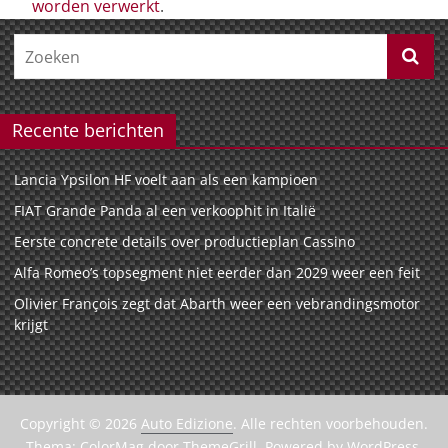
worden verwerkt
.
Recente berichten
Lancia Ypsilon HF voelt aan als een kampioen
FIAT Grande Panda al een verkoophit in Italië
Eerste concrete details over productieplan Cassino
Alfa Romeo’s topsegment niet eerder dan 2029 weer een feit
Olivier François zegt dat Abarth weer een vebrandingsmotor
krijgt
Copyright © 2026
Auto Edizione
. Alle rechten voorbehouden.
Thema:
ColorMag
door ThemeGrill. Powered by
WordPress
.