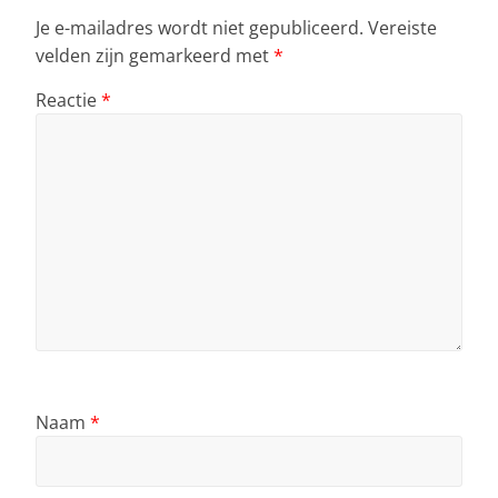
p
o
Je e-mailadres wordt niet gepubliceerd.
Vereiste
k
velden zijn gemarkeerd met
*
Reactie
*
Naam
*