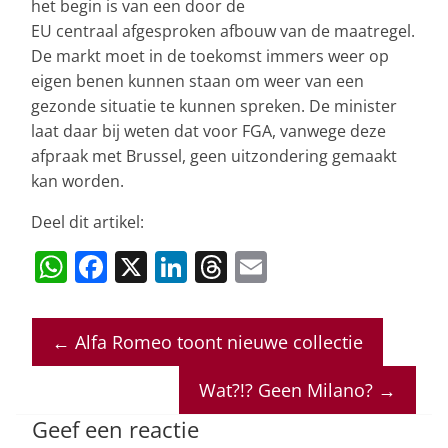
het begin is van een door de
EU centraal afgesproken afbouw van de maatregel.
De markt moet in de toekomst immers weer op
eigen benen kunnen staan om weer van een
gezonde situatie te kunnen spreken. De minister
laat daar bij weten dat voor FGA, vanwege deze
afpraak met Brussel, geen uitzondering gemaakt
kan worden.
Deel dit artikel:
W
F
X
Li
T
E
h
a
n
h
m
at
c
k
re
ai
←
Alfa Romeo toont nieuwe collectie
s
e
e
a
l
A
b
dI
d
Wat?!? Geen Milano?
→
p
o
n
s
Geef een reactie