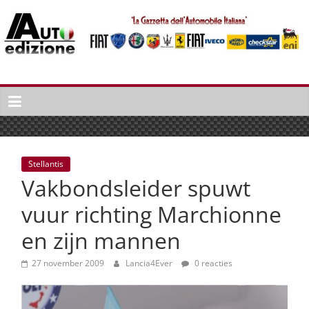
Spring
naar
inhoud
Auto
Edizione
La
Gazetta
dell'Automobile
Stellantis
Italiana
Vakbondsleider spuwt
|
Italiaans
vuur richting Marchionne
autonieuws
en zijn mannen
&
lifestyle
27 november 2009
Lancia4Ever
0 reacties