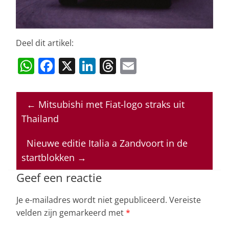
Deel dit artikel:
W
F
X
Li
T
E
h
a
n
h
m
at
c
k
re
ai
←
Mitsubishi met Fiat-logo straks uit
s
e
e
a
l
Thailand
A
b
dI
d
p
o
n
s
Nieuwe editie Italia a Zandvoort in de
startblokken
→
p
o
k
Geef een reactie
Je e-mailadres wordt niet gepubliceerd.
Vereiste
velden zijn gemarkeerd met
*