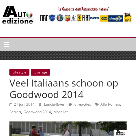
Spring
naar
inhoud
Auto
Edizione
La
Gazetta
dell'Automobile
Lifestyle
Overige
Italiana
Veel Italiaans schoon op
|
Italiaans
Goodwood 2014
autonieuws
,
&
27 juni 2014
Lancia4Ever
0 reacties
Alfa Romeo
,
,
lifestyle
Ferrari
Goodwood 2014
Maserati